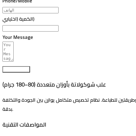
Phone/Mobile
الكمية (اختياري)
Your Message
Submit Form
علب شوكولاتة بأوزان متعددة (80–180 جرام)
إلى 180 جرام، وخمسة أوزان ورق من 250 إلى 350 جرام، مع خيارين للخامات وطريقتين للطباعة. نظام تخصيص متكامل يوازن بين الجودة والتكلفة
بدقة.
المواصفات التقنية