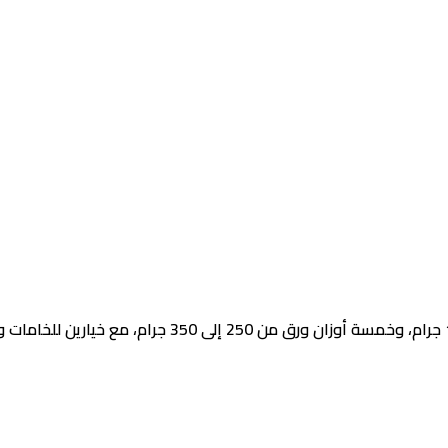
علب شوكولاتة فردية متاحة بأربعة أحجام تجارية من 80 