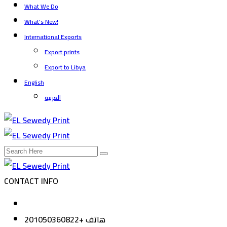
What We Do
What’s New!
International Exports
Export prints
Export to Libya
English
العربية
CONTACT INFO
هاتف
+201050360822