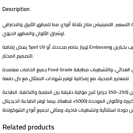
Description
اع: مط للمظهر الأنيق والاحترافي، Soft Touch (قطيفة) للملمس الفاخر الذي يعزز تجربة العميل، أو جلوس (لامع)
لإشراق الألوان والمظهر الحيوي.
يمكن إضافة Spot UV لإبراز عناصر محددة، أو Embossing لبروز ملموس على الشعار. كما تتوفر تقنيات التذهيب بخيارين: Hot Foil أو Cold Foil لإضفاء لمسة فاخرة تتدرج من البسيطة إلى الراقية حسب
التصميم المختار.
جميع الخامات معتمدة Food Grade ومطابقة لمعايير هيئة سلامة الغذاء، سواء اخترت برستول كوشيه التقليدي أو برستول ميتاليز بلمعانه المعدني المميز. الأحبار آمنة للتلامس الغذائي، والتشطيبات مطابقة
للمعايير الصحية، مع إمكانية توفير شهادات الامتثال مع كل دفعة.
الميزة الأساسية هي المرونة الكاملة لبناء منتج يطابق استراتيجيتك. الأحجام الأربعة تتيح لك استهداف شرائح سعرية مختلفة. خيارات الوزن (250–350 جرام) تتيح موازنة دقيقة بين الصلابة والتكلفة. الطباعة
الأوفست مثالية للكميات الكبيرة والألوان الموحدة (5000+ قطعة)، بينما توفر الطباعة الديجيتال (OVG) مرونة للكميات الأقل (2000+) والتصاميم المتعددة. النتيجة هي حل يناسب العلامات الناشئة التي تختبر
Related products