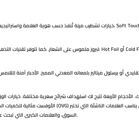
خيارات تشطيب مرنة تُنفذ حسب هوية العلامة واستراتيجية التسعير. اللامينيشن متاح بثلاثة أنو
السوق، والعلامات الكبرى التي تبحث عن جودة استثنائية وتشطيبات فاخرة، ومثالي لجميع أنواع الشوكولاتة.