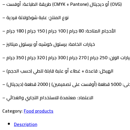
: أوفست (CMYK + Pantone) أو ديجيتال (OVG)
طريقة الطباعة
–
نوع المنتج
: علبة شوكولاتة فردية
–
الأحجام المتاحة
: 80 جرام | 100 جرام | 150 جرام | 180 جرام
–
خيارات الخامة
: برستول كوشيه أو برستول ميتاليز
–
خيارات الوزن
: 250 جرام | 270 جرام | 300 جرام | 320 جرام | 350 جرام
الهيكل
: قاعدة + غطاء أو علبة قابلة للطي (حسب الحجم)
–
دنى:
5000 قطعة (أوفست على تصميمين) | 2000 قطعة (ديجيتال)
الاعتماد
: معتمدة للاستخدام التجاري والغذائي
–
Category:
Food products
Description