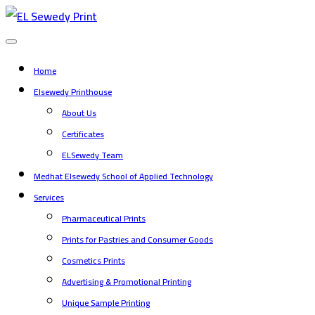
طباعة
Home
علب
Elsewedy Printhouse
About Us
شوكولاتة:
Certificates
ELSewedy Team
تخصيص
Medhat Elsewedy School of Applied Technology
Services
كامل
Pharmaceutical Prints
Prints for Pastries and Consumer Goods
وبأوزان
Cosmetics Prints
Advertising & Promotional Printing
متعددة
Unique Sample Printing