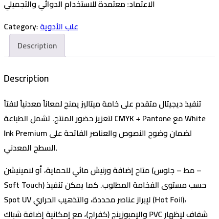
الاعتماد
: معتمدة للاستخدام الدوائي والتجميلي
علب الأدوية
Category:
Description
Description
تنفيذ ديجيتال متقدم على خامة ميتاليز يمنح لمعاناً معدنياً لافتاً
لتعزيز حضور المنتج. تشمل الطباعة CMYK + Pantone مع White
Ink Premium لضمان وضوح النصوص والعناصر الفاتحة على
السطح المعدني.
متاح إضافة ورنيش مائي للحماية، أو لامينيشن (مط – جلوس –
Soft Touch) حسب مستوى الفخامة المطلوب. كما يمكن تنفيذ
Spot UV لإبراز عناصر محددة، والتذهيب الحراري (Hot Foil)،
والإمبوزينج (كفراج)، مع إمكانية إضافة شباك PVC شفاف لإظهار