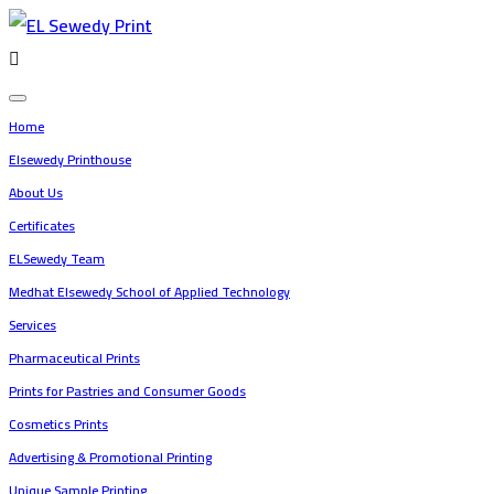
علبة
دوائية
Home
Elsewedy Printhouse
تجميلية
About Us
Certificates
بطباعة
ELSewedy Team
Medhat Elsewedy School of Applied Technology
ديجيتال
Services
Pharmaceutical Prints
على
Prints for Pastries and Consumer Goods
Cosmetics Prints
ميتاليز
Advertising & Promotional Printing
Unique Sample Printing