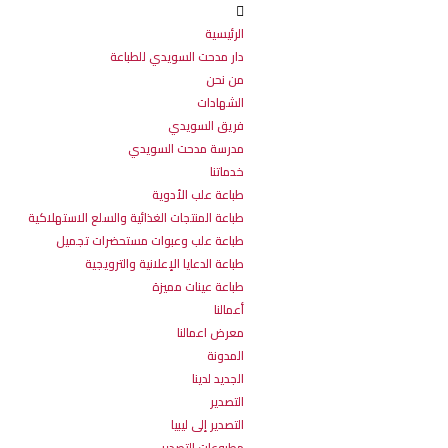
الرئيسية
دار مدحت السويدي للطباعة
من نحن
الشهادات
فريق السويدي
مدرسة مدحت السويدي
خدماتنا
طباعة علب الأدوية
طباعة المنتجات الغذائية والسلع الاستهلاكية
طباعة علب وعبوات مستحضرات تجميل
طباعة الدعايا الإعلانية والترويجية
طباعة عينات مميزة
أعمالنا
معرض اعمالنا
المدونة
الجديد لدينا
التصدير
التصدير إلى ليبيا
مطبوعات التصدير