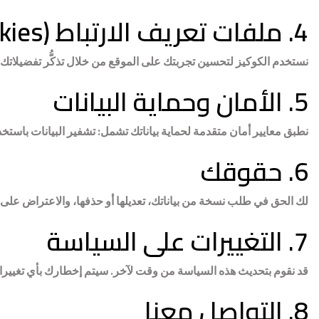
4. ملفات تعريف الارتباط (
kies
نستخدم الكوكيز لتحسين تجربتك على الموقع من خلال تذكُّر تفضيلات
5. الأمان وحماية البيانات
نطبق معايير أمان متقدمة لحماية بياناتك تشمل: تشفير البيانات باستخدام SSL، وحماية الموقع بجدران نارية، وتقييد الوصول للموظفين المصرح له
6. حقوقك
لك الحق في طلب نسخة من بياناتك، تعديلها أو حذفها، والاعتراض على اس
7. التغييرات على السياسة
قد نقوم بتحديث هذه السياسة من وقت لآخر. سيتم إخطارك بأي تغييرات 
8. التواصل معنا