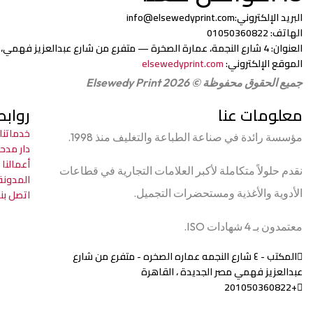
البريد الإلكتروني:info@elsewedyprint.com
الهاتف:
01050360822
العنوان:
4 شارع النجمة، عمارة الصخرة — متفرع من شارع عبدالعزيز فهمي، مصر الجديدة، القاهرة
الموقع الإلكتروني:
elsewedyprint.com
جميع الحقوق محفوظة © 2026
Elsewedy Print
معلومات عنا
رواب
خدماتنا
مؤسسة رائدة في صناعة الطباعة والتغليف منذ 1998.
دار مدح
أعمالنا
نقدم حلولاً متكاملة لأكبر العلامات التجارية في قطاعات
المدونة
الأدوية والأغذية ومستحضرات التجميل.
اتصل بنا
معتمدون بـ 4 شهادات ISO.
المكتب - ٤ شارع النجمه عماره الصخره - متفرع من شارع
عبدالعزيز فهمي مصر الجديدة ، القاهرة
+201050360822