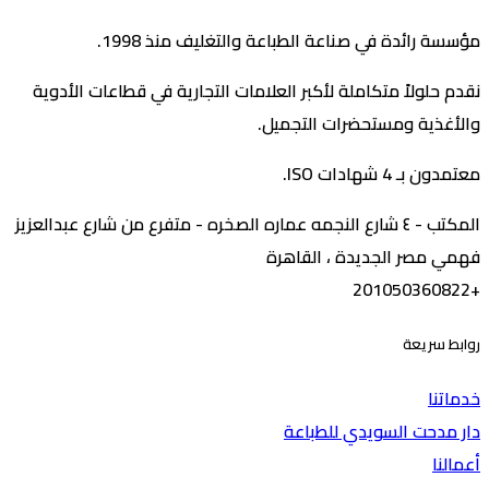
مؤسسة رائدة في صناعة الطباعة والتغليف منذ 1998.
نقدم حلولاً متكاملة لأكبر العلامات التجارية في قطاعات الأدوية
والأغذية ومستحضرات التجميل.
معتمدون بـ 4 شهادات ISO.
المكتب - ٤ شارع النجمه عماره الصخره - متفرع من شارع عبدالعزيز
فهمي مصر الجديدة ، القاهرة
+201050360822
روابط سريعة
خدماتنا
دار مدحت السويدي للطباعة
أعمالنا