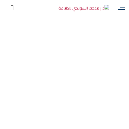
السويدي:
طباعة
علب
الشحن
والتصدير
مُختبرة
معملياً
لتحمل
دولي