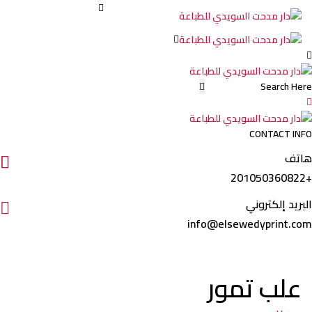
علب
تمور:
كيف
CONTACT INFO
تختار
هاتف
+201050360822
المناسب
البريد إلكتروني
info@elsewedyprint.com
لمشروعك
التجاري؟
علب تمور