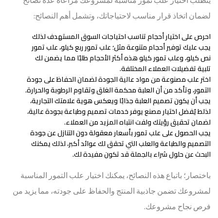
يتطلب اختيار علب تمور مناسبة لمشروعك مراعاة عدة نصائح
لضمان اتخاذ قرار مناسب لاحتياجاتك، وتشمل أهم النصائح:
احرص على اختيار أحجام تناسب احتياجات السوق المستهدف لذلك
يجب عليك توفير أحجام متنوعة مثل؛ علب تمور ربع كيلو، علب تمور
نص كيلو، وعلب تمور كيلو هذه أكثر الأحجام طلبًا مما يضمن لك
تلبية تفضيلات العملاء المختلفة.
اختر علب مصنوعة من مواد عالية الجودة لضمان الحفاظ على جودة
التمور، وتأكد من أن العلبة محكمة الغلق وتقاوم الرطوبة والحرارة.
يجب أن يكون تصميم العلبة جذابًا ويعكس هوية علامتك التجارية،
لذلط يُفضل اختيار مصنع يوفر خدمات تصميم وطباعة بجودة عالية،
لضمان تحقيق رؤيتك ولفت انتباه المزيد من العملاء.
يجب الحصول على علب تمور بأسعار معقولة دون التنازل عن جودة
التصميم والطباعة والعلب التي تحقق لك عوائد أكبر، لذلك يمكنك
البحث عن حلول شراء بالجملة قد تكون مفيدة لك.
باختصار؛ باتباع هذه النصائح، يمكنك اختيار علب التمور المناسبة
لمشروعك تضمن جاذبية المنتج والحفاظ على جودته، مما يزيد من
فرص نجاح مشروعك.