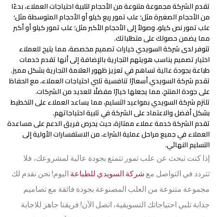
تقدم الشركة مجموعة متنوعة من الأحجام لتلبية احتياجات العملاء، بدءًا
من الأحجام الصغيرة مثل؛ علب تمور ربع كيلو أو الأحجام المتوسطة مثل؛
علب تمور نص كيلو، وصولاً إلى الأحجام الأكبر مثل؛ علب تمور كيلو أو أكبر
مما يضمن حصولك على متطلباتك.
تتوفر لدى شركة السويدي خيارات تصميم مخصصة، مما يتيح للعملاء
اختيار تصميم يناسب هويتهم التجارية بالإضافة إلى أنها تقدم خدمات
طباعة بجودة عالية تساهم في تعزيز ظهور العلامة التجارية بشكل مميز.
تقدم شركة السويدي أسعارًا تنافسية تلبي احتياجات العملاء، مع الحفاظ
على جودة المنتج، مما يجعلها خيارًا مفضلًا للعديد من الشركات.
تلتزم شركة السويدي بمواعيد التسليم، مما يساعد العملاء على التخطيط
بشكل أفضل والاعتماد على الشركة في تلبية احتياجاتهم.
تقدم الشركة خدمة عملاء ممتازة، حيث يحرص فريق الدعم على مساعدة
العملاء في جميع مراحل عملية الشراء، من الاستفسارات الأولية إلى
التسليم النهائي.
إذا كنت تبحث عن علب تمور تتمتع بجودة عالية لمشروعك، فلا
تتردد في التواصل مع
شركة السويدي للطباعة
اليوم! نحن نقدم لك
مجموعة متنوعة من العلب المصنوعة بجودة فائقة مع تصاميم
جذابة تلبي احتياجاتك التسويقية، اتصل الآن! فريقنا جاهز للاجابة