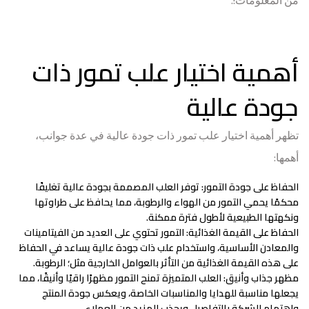
من المعلومات!.
أهمية اختيار علب تمور ذات
جودة عالية
تظهر أهمية اختيار علب تمور ذات جودة عالية في عدة جوانب،
أهمها:
الحفاظ على جودة التمور
: توفر العلب المصممة بجودة عالية تغليفًا
محكمًا يحمي التمور من الهواء والرطوبة، مما يحافظ على طراوتها
ونكهتها الطبيعية لأطول فترة ممكنة.
الحفاظ على القيمة الغذائية
: التمور تحتوي على العديد من الفيتامينات
والمعادن الأساسية، واستخدام علب ذات جودة عالية يساعد في الحفاظ
على هذه القيمة الغذائية من التأثر بالعوامل الخارجية مثل؛ الرطوبة.
مظهر جذاب وأنيق
: العلب المتميزة تمنح التمور مظهرًا راقيًا وأنيقًا، مما
يجعلها مناسبة للهدايا والمناسبات الخاصة، ويعكس جودة المنتج
واهتمام الشركة بالتفاصيل ويجذب المزيد من العملاء.