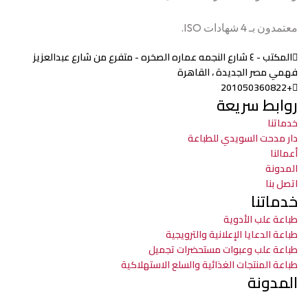
معتمدون بـ 4 شهادات ISO.
المكتب - ٤ شارع النجمه عماره الصخره - متفرع من شارع عبدالعزيز
فهمي مصر الجديدة ، القاهرة
+201050360822
روابط سريعة
خدماتنا
دار مدحت السويدي للطباعة
أعمالنا
المدونة
اتصل بنا
خدماتنا
طباعة علب الأدوية
طباعة الدعايا الإعلانية والترويجية
طباعة علب وعبوات مستحضرات تجميل
طباعة المنتجات الغذائية والسلع الاستهلاكية
المدونة