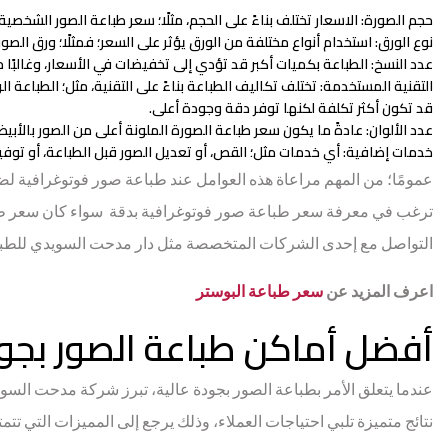
حجم الصورة
: الاسعار تختلف بناءً على الحجم، مثلًا؛ سعر طباعة الصور الشخصية 4*6 يختلف عن الأحجام الأكبر حجمًا
نوع الورق
: استخدام أنواع مختلفة من الورق يؤثر على السعر؛ فمثلًا؛ ورق الصو
عدد النسخ
: الطباعة بكميات أكبر قد تؤدي إلى تخفيضات في الأسعار، وغالبًا 
التقنية المستخدمة
: تختلف تكاليف الطباعة بناءً على التقنية، مثل؛ الطباعة ا
قد تكون أكثر تكلفة لكنها توفر دقة وجودة أعلى.
عدد الألوان
: عادةً ما يكون سعر طباعة الصورة الملونة أعلى من الصور بالأبيض 
خدمات إضافية
: أي خدمات مثل؛ القص، أو تعديل الصور قبل الطباعة، أو توفير
عمومًا؛ من المهم مراعاة هذه العوامل عند طباعة صور فوتوغرافية لض
التواصل مع إحدى الشركات المتخصصة مثل دار مدحت السويدي للطبا
اعرف المزيد عن
سعر طباعة البوستر
أفضل أماكن طباعة الصور بجود
عندما يتعلق الأمر بطباعة الصور بجودة عالية، تبرز شركة مدحت الس
نتائج متميزة تلبي احتياجات العملاء، وذلك يرجع إلى المميزات التي تتمتع