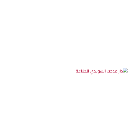
طباعة
صور
فوتوغرافية
-
دار
مدحت
السويدي