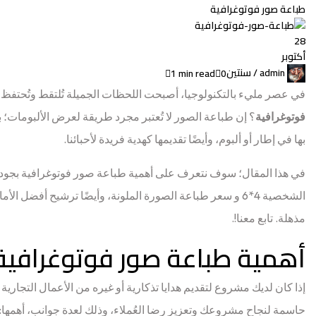
طباعة صور فوتوغرافية
28
أكتوبر
admin /
سنتين
1 min read
0
في عصر مليء بالتكنولوجيا، أصبحت اللحظات الجميلة تُلتقط وتُحتفظ ف
فوتوغرافية
؟ إن طباعة الصور لا تُعتبر مجرد طريقة لعرض الألبومات؛ 
بها في إطار أو ألبوم، وأيضًا تقديمها كهدية فريدة لأحبائنا.
في هذا المقال؛ سوف نتعرف على أهمية طباعة صور فوتوغرافية بجودة 
الشخصية 4*6 و سعر طباعة الصورة الملونة، وأيضًا ترشيح أ
مذهلة. تابع معنا!.
أهمية طباعة صور فوتوغرافية 
إذا كان لديك مشروع لتقديم هدايا تذكارية أو غيره من الأعمال التجاري
حاسمة لنجاح مشروعك وتعزيز رضا العُملاء، وذلك لعدة جوانب، أهمها: