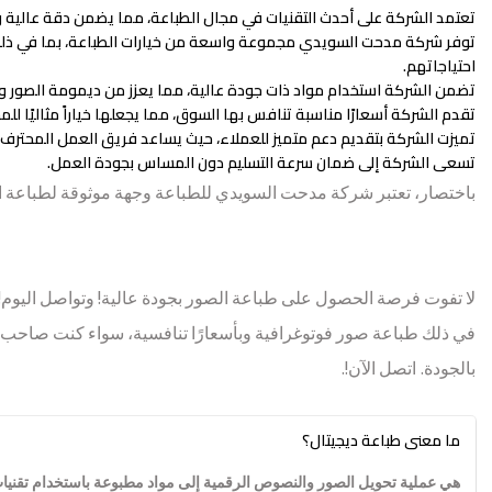
تعتمد الشركة على أحدث التقنيات في مجال الطباعة، مما يضمن دقة عالية و
توفر شركة مدحت السويدي مجموعة واسعة من خيارات الطباعة، بما في ذلك ال
احتياجاتهم.
تضمن الشركة استخدام مواد ذات جودة عالية، مما يعزز من ديمومة الصور ويمن
تقدم الشركة أسعارًا مناسبة تنافس بها السوق، مما يجعلها خياراً مثاليًا لل
تميزت الشركة بتقديم دعم متميز للعملاء، حيث يساعد فريق العمل المحترف 
تسعى الشركة إلى ضمان سرعة التسليم دون المساس بجودة العمل.
باختصار، تعتبر شركة مدحت السويدي للطباعة وجهة موثوقة لطباعة الصور
لا تفوت فرصة الحصول على طباعة الصور بجودة عالية! وتواصل اليوم!
في ذلك طباعة صور فوتوغرافية وبأسعارًا تنافسية، سواء كنت صاحب 
بالجودة. اتصل الآن!.
ما معنى طباعة ديجيتال؟
هي عملية تحويل الصور والنصوص الرقمية إلى مواد مطبوعة باستخدام تقنيات 