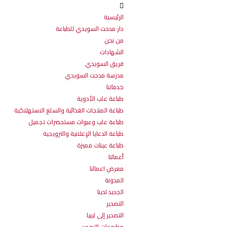
الرئيسية
دار مدحت السويدي للطباعة
من نحن
الشهادات
فريق السويدي
مدرسة مدحت السويدي
خدماتنا
طباعة علب الأدوية
طباعة المنتجات الغذائية والسلع الاستهلاكية
طباعة علب وعبوات مستحضرات تجميل
طباعة الدعايا الإعلانية والترويجية
طباعة عينات مميزة
أعمالنا
معرض اعمالنا
المدونة
الجديد لدينا
التصدير
التصدير إلى ليبيا
مطبوعات التصدير