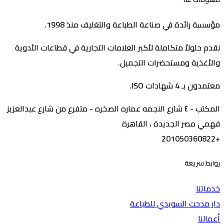
مؤسسة رائدة في صناعة الطباعة والتغليف منذ 1998.
نقدم حلولاً متكاملة لأكبر العلامات التجارية في قطاعات الأدوية
والأغذية ومستحضرات التجميل.
معتمدون بـ 4 شهادات ISO.
المكتب - ٤ شارع النجمه عماره الصخره - متفرع من شارع عبدالعزيز
فهمي مصر الجديدة ، القاهرة
+201050360822
روابط سريعة
خدماتنا
دار مدحت السويدي للطباعة
أعمالنا