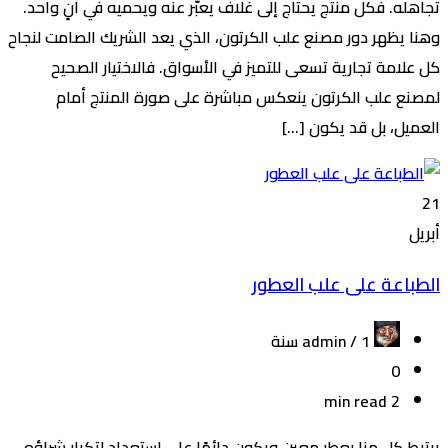
تجاهله. فكل منتج يحتاج إلى غلاف يعبّر عنه ويحميه في آنٍ واحد.
وهنا يظهر دور مصنع علب الكرتون، الذي يعد الشريك الصامت لنجاح
كل علامة تجارية تسعى للتميز في الأسواق. فالاختيار الصحيح
لمصنع علب الكرتون ينعكس مباشرة على صورة المنتج أمام
العميل، بل قد يكون […]
21
أبريل
الطباعة على علب العطور
admin /
1 سنة
0
2 min read
يرتبط كل منا بعطر معين ويكون دائمًا على استعداد لتكرار شراؤه