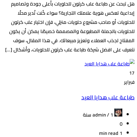
هل تبحث عن طباعة علب كرتون للحلويات بأعلى جودة وتصاميم
إبداعية تعكس هوية علامتك التجارية؟ سواء كُنت تُدير محلًا
للحلويات أو صاحب مشروع حلويات منزلي، فإن اختيار علب كرتون
للحلويات بالجملة المطبوعة والمصممة خصيصًا يمكن أن يكون
المفتاح لجذب العملاء وتعزيز مبيعاتك. في هذا المقال، سوف
نتعرف على افضل شركة طباعة علب كرتون للحلويات، وأشكال […]
17
فبراير
طباعة علب هدايا العيد
admin /
1 سنة
0
1 min read