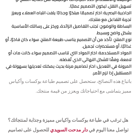
تسهيل النقل، ليكون التصميم عمليًا.
الجاذبية البصرية
: اختر تصميمًا مبتكرًا وجذابًا يلفت انتباه العملاء ويعزز
تجربة التفاعل مع منتجك.
البساطة والوضوح
: تجنب التفاصيل الزائدة، وركز على رسالتك الأساسية
بشكل واضح وبسيط.
نوع المنتج
: تأكد من أن التصميم يناسب طبيعة المنتج، سواء كان فاخرًا، أو
غذائيًا، أو مستحضرات تجميل.
المواد المستخدمة
: اختر المواد التي تناسب التصميم سواء كانت مات أو
لامعة، وفقًا للشكل النهائي الذي تُفضله.
المرونة في التعديل
: اختر تصاميم مرنة بحيث يمكنك تعديلها بسهولة في
المستقبل إذا لزم الأمر.
باتباع هذه النصائح، ستحصل على تصميم طباعة بوكسات وأكياس
مميز يتماشى مع احتياجاتك ويعزز من قيمة منتجك.
هل ترغب في طباعة بوكسات واكياس مميزة وجذابة لمنتجاتك؟
تواصل معنا اليوم في
دار مدحت السويدي
للحصول على تصاميم