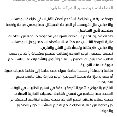
القطاعات، حيث تتميز الشركة بما يلي:
جودة عالية في الطباعة:
تستخدم أحدث التقنيات في طباعة البوكسات
والأكياس مثل الأوفست أو الطباعة الديجيتال، مما يضمن طباعة واضحة
ودقيقة لأدق التفاصيل.
خامات مميزة:
تقدم دار مدحت السويدي مجموعة متنوعة من الخامات
عالية الجودة للتناسب مع مُختلف الاستخدامات، مما يجعل البوكسات
والأكياس أكثر متانة وتحملًا خلال النقل والتخزين.
تصميم مخصص
: توفر الشركة إمكانية تصميم بوكسات وأكياس حسب
الطلب، مما يتيح لك تخصيص الأبعاد والألوان والشعارات بما يتناسب مع
هوية علامتك التجارية.
طباعة بالجملة أو حسب الحاجة
: سواء كنت بحاجة إلى طباعة كميات كبيرة
أو صغيرة، فإن دار مدحت السويدي توفر خيارات مرنة تناسب جميع
الاحتياجات.
الالتزام بالمواعيد
: تتميز الشركة بالدقة في تسليم الطلبيات في الوقت
المحدد، مما يساهم في تحسين كفاءة العمليات التجارية للعملاء.
خدمة عملاء متميزة
: تقدم الشركة خدمة عملاء احترافية لدعمكم في
كل خطوة من عملية الطباعة، مع تقديم استشارات حول التصميم
والمواد.