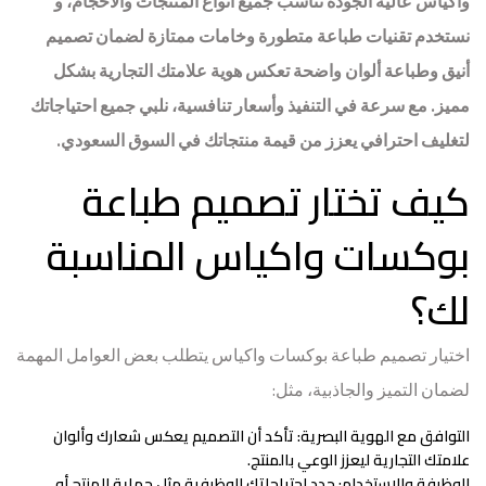
واكياس عالية الجودة تناسب جميع أنواع المنتجات والأحجام، و
نستخدم تقنيات طباعة متطورة وخامات ممتازة لضمان تصميم
أنيق وطباعة ألوان واضحة تعكس هوية علامتك التجارية بشكل
مميز. مع سرعة في التنفيذ وأسعار تنافسية، نلبي جميع احتياجاتك
لتغليف احترافي يعزز من قيمة منتجاتك في السوق السعودي.
كيف تختار تصميم طباعة
بوكسات واكياس المناسبة
لك؟
اختيار تصميم طباعة بوكسات واكياس يتطلب بعض العوامل المهمة
لضمان التميز والجاذبية، مثل:
التوافق مع الهوية البصرية
: تأكد أن التصميم يعكس شعارك وألوان
علامتك التجارية ليعزز الوعي بالمنتج.
الوظيفة والاستخدام:
حدد احتياجاتك الوظيفية مثل حماية المنتج أو